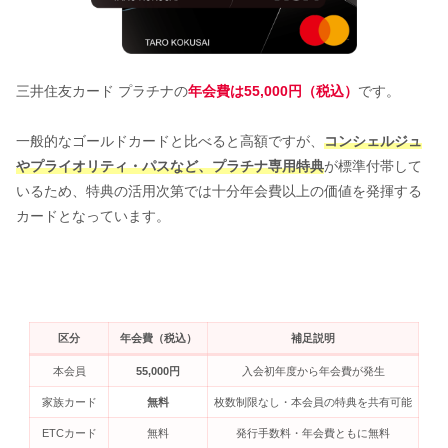
三井住友カード プラチナの
年会費は55,000円（税込）
です。
一般的なゴールドカードと比べると高額ですが、
コンシェルジュ
やプライオリティ・パスなど、プラチナ専用特典
が標準付帯して
いるため、特典の活用次第では十分年会費以上の価値を発揮する
カードとなっています。
区分
年会費（税込）
補足説明
本会員
55,000円
入会初年度から年会費が発生
家族カード
無料
枚数制限なし・本会員の特典を共有可能
ETCカード
無料
発行手数料・年会費ともに無料