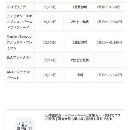
JCBプラチナ
27,500円
1枚目無料
2枚目〜 3,300円
アメリカン・エキ
スプレス・ゴール
39,600円
2枚まで無料
3枚目〜 19,800円
ドプリファード
Marriott Bonvoy
アメックス・プレ
82,500円
1枚目無料
2枚目〜 41,250円
ミアム
楽天ブラックカー
33,000円
2枚まで無料
ド
ANAアメックス・
34,100円
有料
1枚目〜 17,050円
ゴールド
三井住友カードVisa infiniteは家族カード無料でコス
パ最強｜家族会員も最上級の特典を共有できる